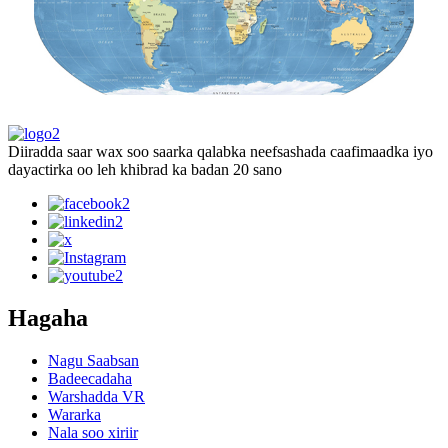
Diiradda saar wax soo saarka qalabka neefsashada caafimaadka iyo
dayactirka oo leh khibrad ka badan 20 sano
Hagaha
Nagu Saabsan
Badeecadaha
Warshadda VR
Wararka
Nala soo xiriir