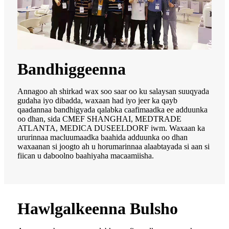
Bandhiggeenna
Annagoo ah shirkad wax soo saar oo ku salaysan suuqyada
gudaha iyo dibadda, waxaan had iyo jeer ka qayb
qaadannaa bandhigyada qalabka caafimaadka ee adduunka
oo dhan, sida CMEF SHANGHAI, MEDTRADE
ATLANTA, MEDICA DUSEELDORF iwm. Waxaan ka
ururinnaa macluumaadka baahida adduunka oo dhan
waxaanan si joogto ah u horumarinnaa alaabtayada si aan si
fiican u daboolno baahiyaha macaamiisha.
Hawlgalkeenna Bulsho