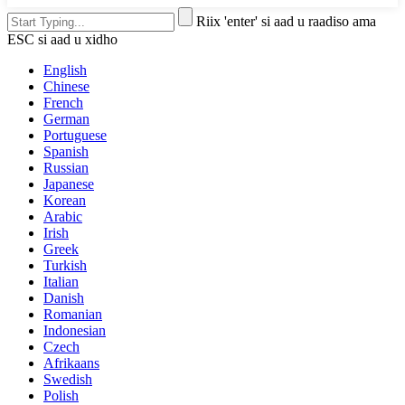
Riix 'enter' si aad u raadiso ama
ESC si aad u xidho
English
Chinese
French
German
Portuguese
Spanish
Russian
Japanese
Korean
Arabic
Irish
Greek
Turkish
Italian
Danish
Romanian
Indonesian
Czech
Afrikaans
Swedish
Polish