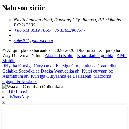
Nala soo xiriir
No.36 Danyan Road, Danyang City, Jiangsu, PR Shiinaha.
PC:212300
+86 511 8619 7066/+86 13852968577
sales01@jumaocn.cn
© Xuquuqda daabacaadda - 2020-2026: Dhammaan Xuquuqaha
Way Dhawrsan Yihiin.
Alaabada Kulul
-
Khariidadda goobta
-
AMP
Mobile
Iibiyaha Kursiga Curyaanka
,
Kursiga Curyaanka ee Gaadiidka
,
Qalabka Socodka ee Dadka Waayeelka ah
,
Kursi curyaan oo
Aluminium ah
,
Kursiga Curyaanka ee Laalaaban
,
Matoorka
Ogsijiinta Xoolaha
,
Dir Iimaylka
WhatsApp
x