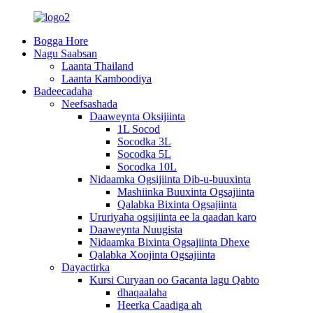
Bogga Hore
Nagu Saabsan
Laanta Thailand
Laanta Kamboodiya
Badeecadaha
Neefsashada
Daaweynta Oksijiinta
1L Socod
Socodka 3L
Socodka 5L
Socodka 10L
Nidaamka Ogsijiinta Dib-u-buuxinta
Mashiinka Buuxinta Ogsajiinta
Qalabka Bixinta Ogsajiinta
Ururiyaha ogsijiinta ee la qaadan karo
Daaweynta Nuugista
Nidaamka Bixinta Ogsajiinta Dhexe
Qalabka Xoojinta Ogsajiinta
Dayactirka
Kursi Curyaan oo Gacanta lagu Qabto
dhaqaalaha
Heerka Caadiga ah