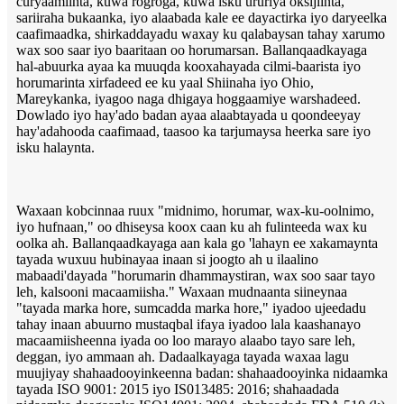
curyaamiinta, kuwa rogroga, kuwa isku ururiya oksijiinta,
sariiraha bukaanka, iyo alaabada kale ee dayactirka iyo daryeelka
caafimaadka, shirkaddayadu waxay ku qalabaysan tahay xarumo
wax soo saar iyo baaritaan oo horumarsan. Ballanqaadkayaga
hal-abuurka ayaa ka muuqda kooxahayada cilmi-baarista iyo
horumarinta xirfadeed ee ku yaal Shiinaha iyo Ohio,
Mareykanka, iyagoo naga dhigaya hoggaamiye warshadeed.
Dowlado iyo hay'ado badan ayaa alaabtayada u qoondeeyay
hay'adahooda caafimaad, taasoo ka tarjumaysa heerka sare iyo
isku halaynta.
Waxaan kobcinnaa ruux "midnimo, horumar, wax-ku-oolnimo,
iyo hufnaan," oo dhiseysa koox caan ku ah fulinteeda wax ku
oolka ah. Ballanqaadkayaga aan kala go 'lahayn ee xakamaynta
tayada wuxuu hubinayaa inaan si joogto ah u ilaalino
mabaadi'dayada "horumarin dhammaystiran, wax soo saar tayo
leh, kalsooni macaamiisha." Waxaan mudnaanta siineynaa
"tayada marka hore, sumcadda marka hore," iyadoo ujeedadu
tahay inaan abuurno mustaqbal ifaya iyadoo lala kaashanayo
macaamiisheenna iyada oo loo marayo alaabo tayo sare leh,
deggan, iyo ammaan ah. Dadaalkayaga tayada waxaa lagu
muujiyay shahaadooyinkeenna badan: shahaadooyinka nidaamka
tayada ISO 9001: 2015 iyo IS013485: 2016; shahaadada