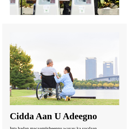
Cidda Aan U Adeegno
Inta badan macaamiisheennu waxay ka socdaan