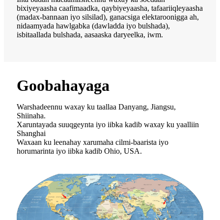
bixiyeyaasha caafimaadka, qaybiyeyaasha, tafaariiqleyaasha
(madax-bannaan iyo silsilad), ganacsiga elektaroonigga ah,
nidaamyada hawlgabka (dawladda iyo bulshada),
isbitaallada bulshada, aasaaska daryeelka, iwm.
Goobahayaga
Warshadeennu waxay ku taallaa Danyang, Jiangsu,
Shiinaha.
Xaruntayada suuqgeynta iyo iibka kadib waxay ku yaalliin
Shanghai
Waxaan ku leenahay xarumaha cilmi-baarista iyo
horumarinta iyo iibka kadib Ohio, USA.