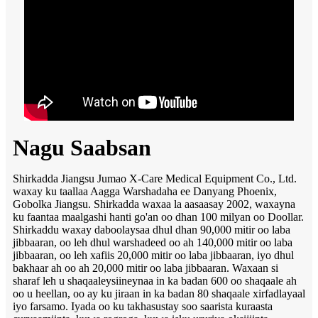
Nagu Saabsan
Shirkadda Jiangsu Jumao X-Care Medical Equipment Co., Ltd.
waxay ku taallaa Aagga Warshadaha ee Danyang Phoenix,
Gobolka Jiangsu. Shirkadda waxaa la aasaasay 2002, waxayna
ku faantaa maalgashi hanti go'an oo dhan 100 milyan oo Doollar.
Shirkaddu waxay daboolaysaa dhul dhan 90,000 mitir oo laba
jibbaaran, oo leh dhul warshadeed oo ah 140,000 mitir oo laba
jibbaaran, oo leh xafiis 20,000 mitir oo laba jibbaaran, iyo dhul
bakhaar ah oo ah 20,000 mitir oo laba jibbaaran. Waxaan si
sharaf leh u shaqaaleysiineynaa in ka badan 600 oo shaqaale ah
oo u heellan, oo ay ku jiraan in ka badan 80 shaqaale xirfadlayaal
iyo farsamo. Iyada oo ku takhasustay soo saarista kuraasta