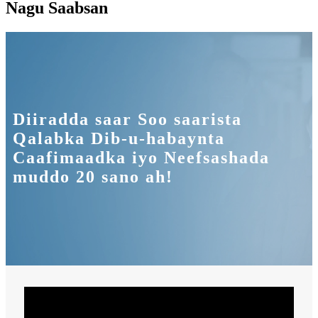
Nagu Saabsan
Diiradda saar Soo saarista
Qalabka Dib-u-habaynta
Caafimaadka iyo Neefsashada
muddo 20 sano ah!