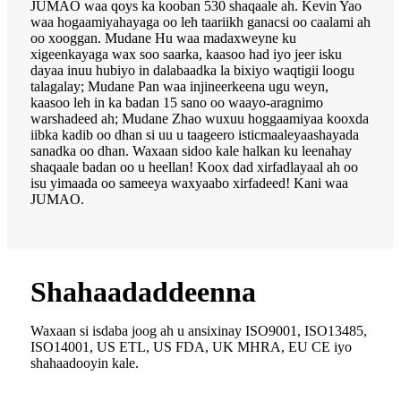
JUMAO waa qoys ka kooban 530 shaqaale ah. Kevin Yao
waa hogaamiyahayaga oo leh taariikh ganacsi oo caalami ah
oo xooggan. Mudane Hu waa madaxweyne ku
xigeenkayaga wax soo saarka, kaasoo had iyo jeer isku
dayaa inuu hubiyo in dalabaadka la bixiyo waqtigii loogu
talagalay; Mudane Pan waa injineerkeena ugu weyn,
kaasoo leh in ka badan 15 sano oo waayo-aragnimo
warshadeed ah; Mudane Zhao wuxuu hoggaamiyaa kooxda
iibka kadib oo dhan si uu u taageero isticmaaleyaashayada
sanadka oo dhan. Waxaan sidoo kale halkan ku leenahay
shaqaale badan oo u heellan! Koox dad xirfadlayaal ah oo
isu yimaada oo sameeya waxyaabo xirfadeed! Kani waa
JUMAO.
Shahaadaddeenna
Waxaan si isdaba joog ah u ansixinay ISO9001, ISO13485,
ISO14001, US ETL, US FDA, UK MHRA, EU CE iyo
shahaadooyin kale.