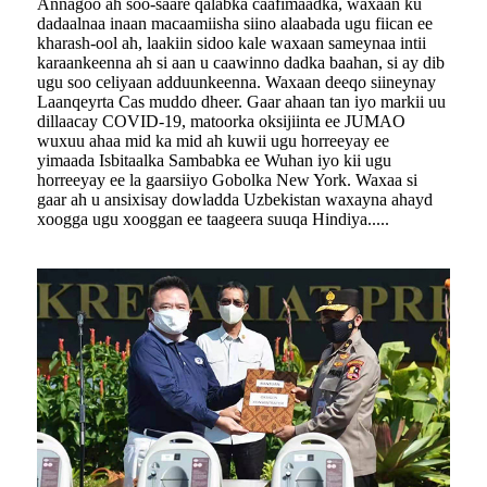
Annagoo ah soo-saare qalabka caafimaadka, waxaan ku
dadaalnaa inaan macaamiisha siino alaabada ugu fiican ee
kharash-ool ah, laakiin sidoo kale waxaan sameynaa intii
karaankeenna ah si aan u caawinno dadka baahan, si ay dib
ugu soo celiyaan adduunkeenna. Waxaan deeqo siineynay
Laanqeyrta Cas muddo dheer. Gaar ahaan tan iyo markii uu
dillaacay COVID-19, matoorka oksijiinta ee JUMAO
wuxuu ahaa mid ka mid ah kuwii ugu horreeyay ee
yimaada Isbitaalka Sambabka ee Wuhan iyo kii ugu
horreeyay ee la gaarsiiyo Gobolka New York. Waxaa si
gaar ah u ansixisay dowladda Uzbekistan waxayna ahayd
xoogga ugu xooggan ee taageera suuqa Hindiya.....