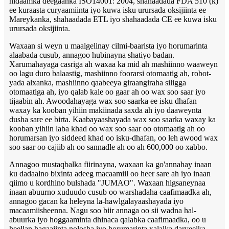
nidaamka deegaanka ISO14001: 2004, shahaadada FDA 510 (k)
ee kuraasta curyaamiinta iyo kuwa isku urursada oksijiinta ee
Mareykanka, shahaadada ETL iyo shahaadada CE ee kuwa isku
urursada oksijiinta.
Waxaan si weyn u maalgelinay cilmi-baarista iyo horumarinta
alaabada cusub, annagoo hubinayna shatiyo badan.
Xarumahayaga casriga ah waxaa ka mid ah mashiinno waaweyn
oo lagu duro balaastig, mashiinno foorarsi otomaatig ah, robot-
yada alxanka, mashiinno qaabeeya giraangiraha siligga
otomaatiga ah, iyo qalab kale oo gaar ah oo wax soo saar iyo
tijaabin ah. Awoodahayaga wax soo saarka ee isku dhafan
waxay ka kooban yihiin makiinada saxda ah iyo daaweynta
dusha sare ee birta. Kaabayaashayada wax soo saarka waxay ka
kooban yihiin laba khad oo wax soo saar oo otomaatig ah oo
horumarsan iyo siddeed khad oo isku-dhafan, oo leh awood wax
soo saar oo cajiib ah oo sannadle ah oo ah 600,000 oo xabbo.
Annagoo mustaqbalka fiirinayna, waxaan ka go'annahay inaan
ku dadaalno bixinta adeeg macaamiil oo heer sare ah iyo inaan
qiimo u kordhino bulshada "JUMAO". Waxaan higsaneynaa
inaan abuurno xuduudo cusub oo warshadaha caafimaadka ah,
annagoo gacan ka heleyna la-hawlgalayaashayada iyo
macaamiisheenna. Nagu soo biir annaga oo sii wadna hal-
abuurka iyo hoggaaminta dhinaca qalabka caafimaadka, oo u
heellan hagaajinta nolosha iyo horumarinta xalalka daryeelka