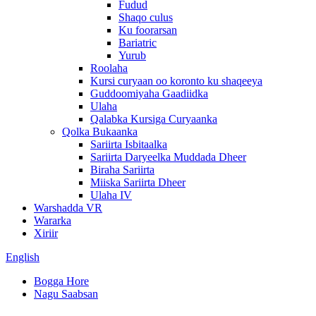
Fudud
Shaqo culus
Ku foorarsan
Bariatric
Yurub
Roolaha
Kursi curyaan oo koronto ku shaqeeya
Guddoomiyaha Gaadiidka
Ulaha
Qalabka Kursiga Curyaanka
Qolka Bukaanka
Sariirta Isbitaalka
Sariirta Daryeelka Muddada Dheer
Biraha Sariirta
Miiska Sariirta Dheer
Ulaha IV
Warshadda VR
Wararka
Xiriir
English
Bogga Hore
Nagu Saabsan