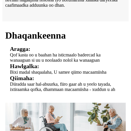
caafimaadka adduunka oo dhan.
Dhaqankeenna
Aragga:
Qof kasta oo u baahan ha isticmaalo badeecad ka
wanaagsan si uu u noolaado nolol ka wanaagsan
Hawlgalka:
Bixi madal shaqaalaha, U samee qiimo macaamiisha
Qiimaha:
Diiradda saar hal-abuurka, fiiro gaar ah u yeelo tayada,
ixtiraamka qofka, dhammaan macaamiisha - xuddun u ah